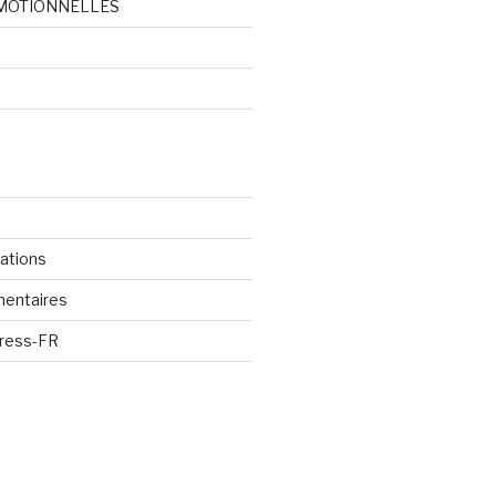
MOTIONNELLES
d
cations
mentaires
Press-FR