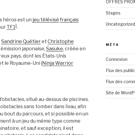
OFFRES PRO
Stages
s héros est un
jeu télévisé
français
Uncategorize
1
sur
TF1
.
,
Sandrine Quétier
et
Christophe
MÉTA
ne émission japonaise,
Sasuke
, créée en
eux pays, dont les États-Unis
Connexion
 et le Royaume-Uni (
Ninja Warrior
Flux des publi
Flux des com
Site de Word
’obstacles, situé au-dessus de piscines.
 obstacles sans tomber dans l’eau, afin
au bout du parcours, et si possible en un
ment à un jeu du même type comme
inatoire, et sauf exception, il est