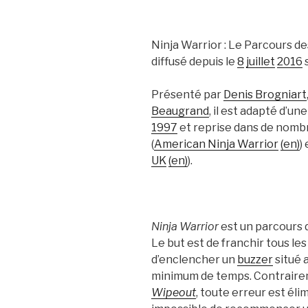
Ninja Warrior
: Le Parcours de
diffusé depuis le
8
juillet
2016
Présenté par
Denis Brogniart
Beaugrand
, il est adapté d’u
1997
et reprise dans de nombr
(
American Ninja Warrior
(en)
)
UK
(en)
).
Ninja Warrior
est un parcours d
Le but est de franchir tous les
d’enclencher un
buzzer
situé 
minimum de temps. Contraire
Wipeout
, toute erreur est élim