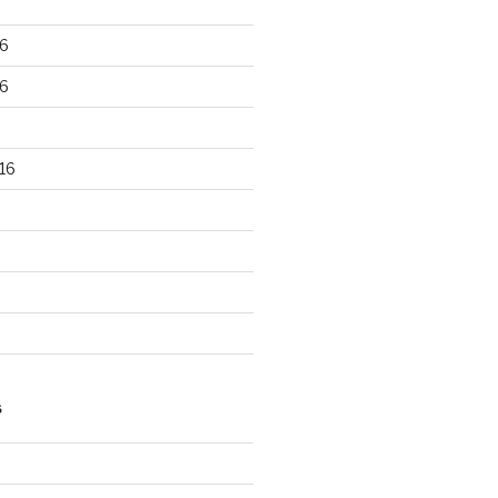
6
6
16
S