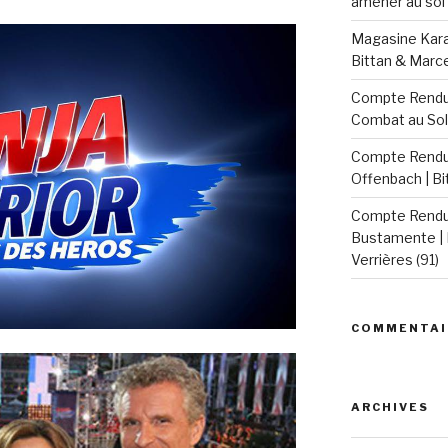
amener au sol 
Magasine Karat
Bittan & Marc
Compte Rendu 
Combat au Sol
Compte Rendu 
Offenbach | B
Compte Rendu 
Bustamente | 
Verrières (91)
COMMENTAI
ARCHIVES