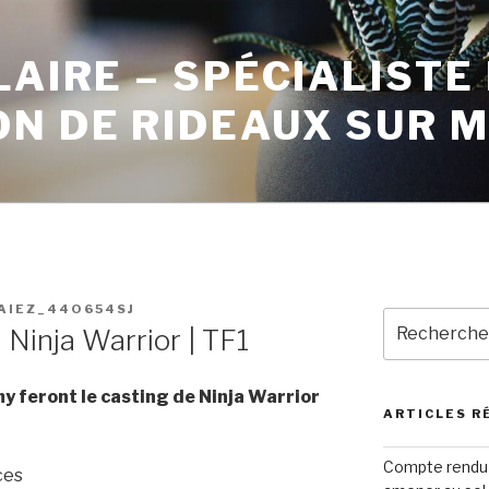
LAIRE – SPÉCIALISTE
ON DE RIDEAUX SUR 
AIEZ_44O654SJ
Ninja Warrior | TF1
y feront le casting de Ninja Warrior
ARTICLES R
Compte rendu 
ces