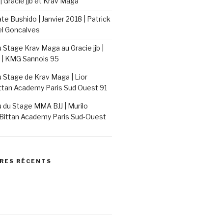
| Gracie jjb et Krav Maga
e Bushido | Janvier 2018 | Patrick
el Goncalves
Stage Krav Maga au Gracie jjb |
 | KMG Sannois 95
Stage de Krav Maga | Lior
ittan Academy Paris Sud Ouest 91
du Stage MMA BJJ | Murilo
Bittan Academy Paris Sud-Ouest
RES RÉCENTS