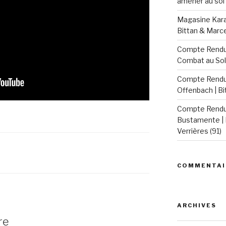
amener au sol 
Magasine Karat
Bittan & Marc
Compte Rendu 
Combat au Sol
Compte Rendu 
Offenbach | B
Compte Rendu 
Bustamente | 
Verrières (91)
COMMENTAI
ARCHIVES
re