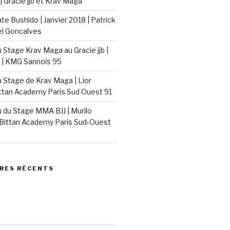
| Gracie jjb et Krav Maga
e Bushido | Janvier 2018 | Patrick
el Goncalves
Stage Krav Maga au Gracie jjb |
 | KMG Sannois 95
Stage de Krav Maga | Lior
ittan Academy Paris Sud Ouest 91
du Stage MMA BJJ | Murilo
Bittan Academy Paris Sud-Ouest
RES RÉCENTS