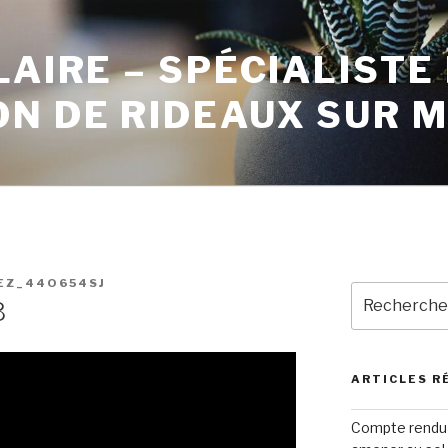
LAIRE – SPÉCIALISTE
ON DE RIDEAUX SUR 
EZ_44O654SJ
3
ARTICLES R
Compte rendu 