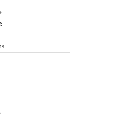
6
6
16
S