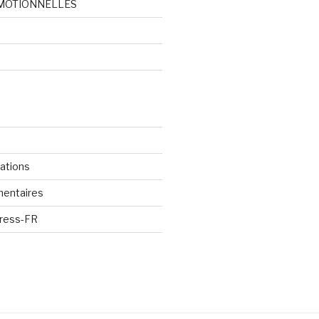
MOTIONNELLES
d
cations
mentaires
Press-FR