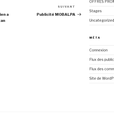
OFFRES PRO
SUIVANT
Stages
ien a
Publicité MOBALPA
Uncategorize
tan
MÉTA
Connexion
Flux des publi
Flux des com
Site de Word