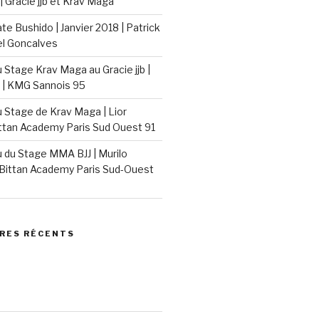
| Gracie jjb et Krav Maga
e Bushido | Janvier 2018 | Patrick
el Goncalves
Stage Krav Maga au Gracie jjb |
 | KMG Sannois 95
Stage de Krav Maga | Lior
ittan Academy Paris Sud Ouest 91
du Stage MMA BJJ | Murilo
Bittan Academy Paris Sud-Ouest
RES RÉCENTS