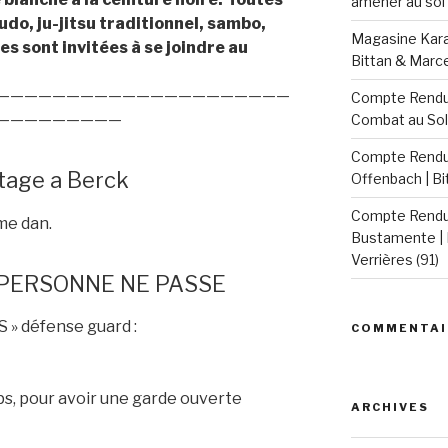
amener au sol 
udo, ju-jitsu traditionnel, sambo,
Magasine Karat
res sont invitées à se joindre au
Bittan & Marc
—————————————————————
Compte Rendu 
—————————
Combat au Sol
Compte Rendu 
tage a Berck
Offenbach | B
Compte Rendu 
me dan.
Bustamente | 
Verrières (91)
S PERSONNE NE PASSE
S » défense guard :
COMMENTAI
, pour avoir une garde ouverte
ARCHIVES