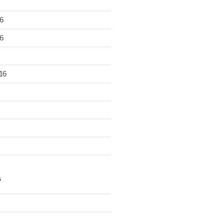
6
6
16
S