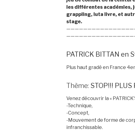
les différentes académies, j
grappling, luta livre, et aut
stage.
————————————————
————————————————
PATRICK BITTAN en S
Plus haut gradé en France 4e
Thème:
STOP!!! PLU
Venez découvrir la « PATRICK’
-Technique,
-Concept,
-Mouvement de forme de corps
infranchissable.