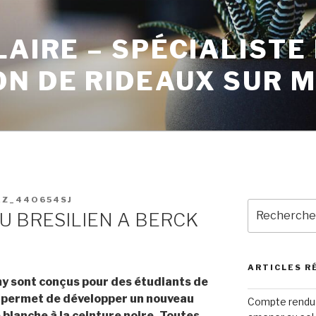
LAIRE – SPÉCIALISTE
ON DE RIDEAUX SUR 
EZ_44O654SJ
SU BRESILIEN A BERCK
ARTICLES R
y sont conçus pour des étudiants de
us permet de développer un nouveau
Compte rendu 
 blanche à la ceinture noire. Toutes