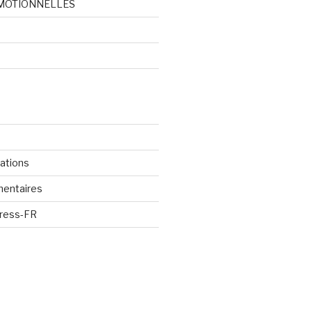
MOTIONNELLES
d
cations
mentaires
Press-FR