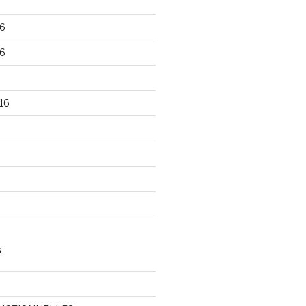
6
6
16
S