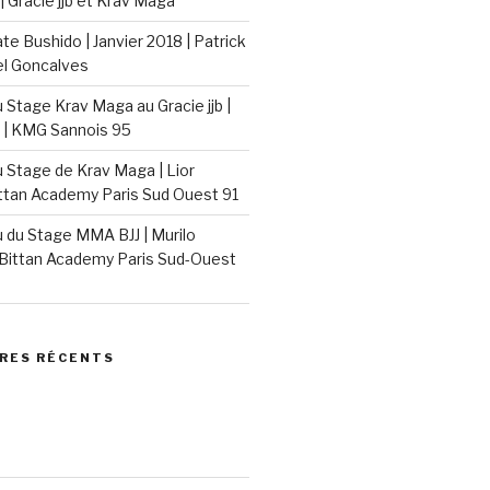
| Gracie jjb et Krav Maga
e Bushido | Janvier 2018 | Patrick
el Goncalves
Stage Krav Maga au Gracie jjb |
 | KMG Sannois 95
Stage de Krav Maga | Lior
ittan Academy Paris Sud Ouest 91
du Stage MMA BJJ | Murilo
Bittan Academy Paris Sud-Ouest
RES RÉCENTS