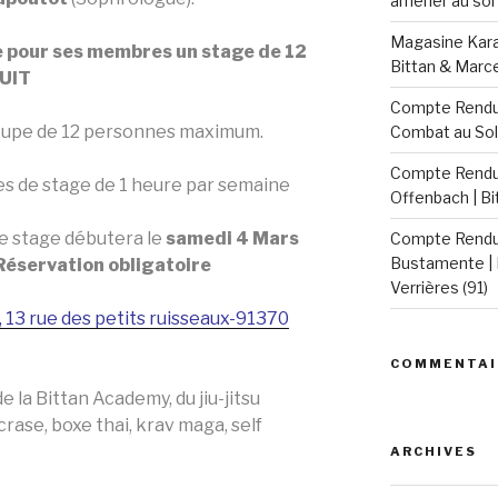
amener au sol 
Magasine Karat
 pour ses membres un stage de 12
Bittan & Marc
UIT
Compte Rendu 
upe de 12 personnes maximum.
Combat au Sol
Compte Rendu 
s de stage de 1 heure par semaine
Offenbach | B
e stage débutera le
samedi 4 Mars
Compte Rendu 
Bustamente | 
Réservation obligatoire
Verrières (91)
, 13 rue des petits ruisseaux-91370
COMMENTAI
 la Bittan Academy, du jiu-jitsu
crase, boxe thai, krav maga, self
ARCHIVES