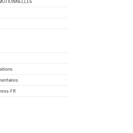
MOTIONNELLES
d
cations
mentaires
Press-FR