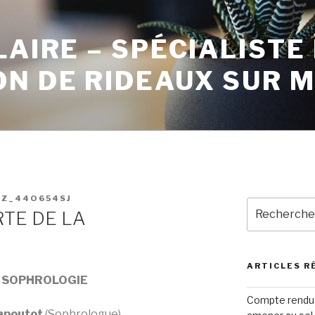
LAIRE – SPÉCIALISTE
ON DE RIDEAUX SUR 
EZ_44O654SJ
TE DE LA
ARTICLES R
A SOPHROLOGIE
Compte rendu 
apoutot
(Sophrologue).