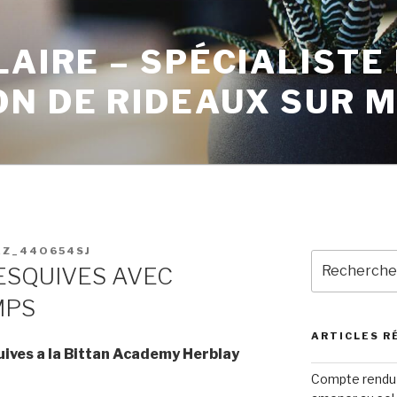
LAIRE – SPÉCIALISTE
ON DE RIDEAUX SUR 
EZ_44O654SJ
ESQUIVES AVEC
MPS
ARTICLES R
quives a la Bittan Academy Herblay
Compte rendu 