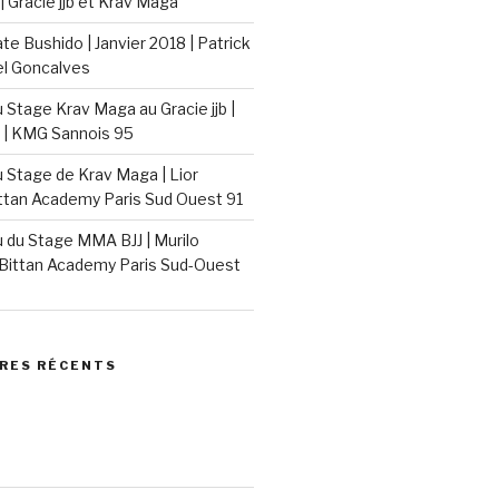
| Gracie jjb et Krav Maga
e Bushido | Janvier 2018 | Patrick
el Goncalves
Stage Krav Maga au Gracie jjb |
 | KMG Sannois 95
Stage de Krav Maga | Lior
ittan Academy Paris Sud Ouest 91
du Stage MMA BJJ | Murilo
Bittan Academy Paris Sud-Ouest
RES RÉCENTS