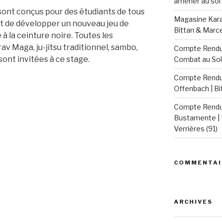
amener au sol 
sont conçus pour des étudiants de tous
Magasine Karat
et de développer un nouveau jeu de
Bittan & Marc
à la ceinture noire. Toutes les
av Maga, ju-jitsu traditionnel, sambo,
Compte Rendu 
 sont invitées à ce stage.
Combat au Sol
Compte Rendu 
Offenbach | B
Compte Rendu 
Bustamente | 
Verrières (91)
COMMENTAI
ARCHIVES