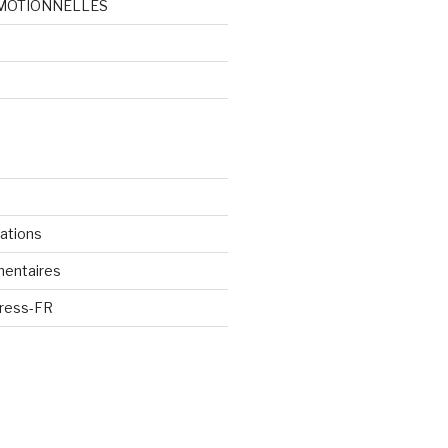
MOTIONNELLES
d
cations
mentaires
Press-FR