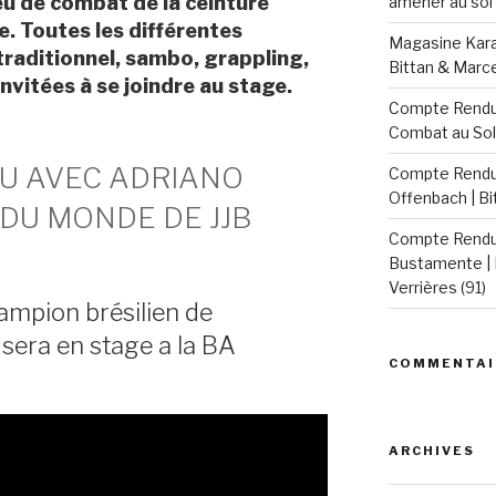
u de combat de la ceinture
amener au sol 
e. Toutes les différentes
Magasine Karat
 traditionnel, sambo, grappling,
Bittan & Marc
 invitées à se joindre au stage.
Compte Rendu 
Combat au Sol
TSU AVEC ADRIANO
Compte Rendu 
Offenbach | B
DU MONDE DE JJB
Compte Rendu 
Bustamente | 
Verrières (91)
ampion brésilien de
sera en stage a la BA
COMMENTAI
ARCHIVES