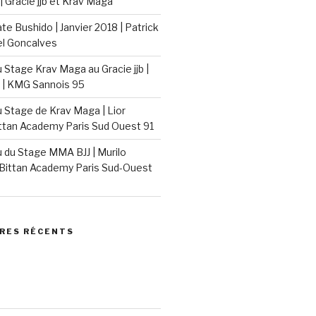
| Gracie jjb et Krav Maga
e Bushido | Janvier 2018 | Patrick
el Goncalves
Stage Krav Maga au Gracie jjb |
 | KMG Sannois 95
Stage de Krav Maga | Lior
ittan Academy Paris Sud Ouest 91
du Stage MMA BJJ | Murilo
Bittan Academy Paris Sud-Ouest
RES RÉCENTS