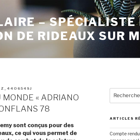
LAIRE – SPÉCIALISTE
ON DE RIDEAUX SUR 
EZ_44O654SJ
 MONDE « ADRIANO
 CONFLANS 78
ARTICLES R
demy sont conçus pour des
eaux, ce qui vous permet de
Compte rendu 