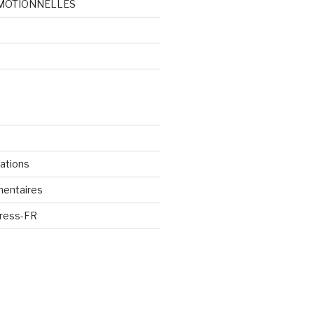
MOTIONNELLES
d
cations
mentaires
Press-FR